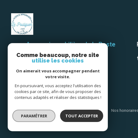
Agence immobilière de la Poste
Le Pouliguen
Comme beaucoup, notre site
utilise les cookies
02 40 42 32 38
On aimerait vous accompagner pendant
agencedelaposte.lepouliguen@orange.fr
votre visite.
3 Grande rue,
En poursuivant, vous acceptez l'utilisation des
44510 Le Pouliguen
cookies par ce site, afin de vous proposer des
contenus adaptés et réaliser des statistiques !
Nos partenaires
Mentions légales
Admin
Nos honoraire
PARAMÉTRER
TOUT ACCEPTER
© 2026 | Tous droits réservés