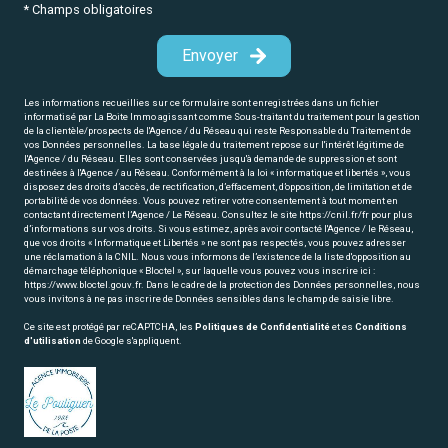
* Champs obligatoires
Envoyer
Les informations recueillies sur ce formulaire sont enregistrées dans un fichier
informatisé par La Boite Immo agissant comme Sous-traitant du traitement pour la gestion
de la clientèle/prospects de l'Agence / du Réseau qui reste Responsable du Traitement de
vos Données personnelles. La base légale du traitement repose sur l'intérêt légitime de
l'Agence / du Réseau. Elles sont conservées jusqu'à demande de suppression et sont
destinées à l'Agence / au Réseau. Conformément à la loi « informatique et libertés », vous
disposez des droits d’accès, de rectification, d’effacement, d’opposition, de limitation et de
portabilité de vos données. Vous pouvez retirer votre consentement à tout moment en
contactant directement l’Agence / Le Réseau. Consultez le site
https://cnil.fr/fr
pour plus
d’informations sur vos droits. Si vous estimez, après avoir contacté l'Agence / le Réseau,
que vos droits « Informatique et Libertés » ne sont pas respectés, vous pouvez adresser
une réclamation à la CNIL. Nous vous informons de l’existence de la liste d'opposition au
démarchage téléphonique « Bloctel », sur laquelle vous pouvez vous inscrire ici :
https://www.bloctel.gouv.fr
. Dans le cadre de la protection des Données personnelles, nous
vous invitons à ne pas inscrire de Données sensibles dans le champ de saisie libre.
Ce site est protégé par reCAPTCHA, les
Politiques de Confidentialité
et es
Conditions
d'utilisation
de Google s'appliquent.