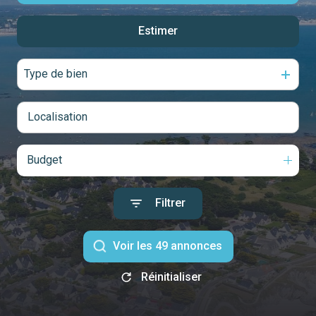
notre
Estimer
De l'ancien
agence
De l'immo pro
Type de bien
contact
Budget
Filtrer
Voir les
49
annonces
Réinitialiser