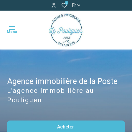
0
Fr
Menu
accueil
ventes
Agence immobilière de la Poste
maisons
maisons
locations
L'agence Immobilière au
appartements
appartements
Pouliguen
locations
terrains
de
vacances
autres
Acheter
estimation