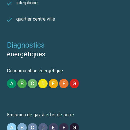
interphone
quartier centre ville
diagnostics
énergétiques
Consommation énergétique
A
B
C
D
E
F
G
Emission de gaz à effet de serre
A
B
C
D
E
F
G