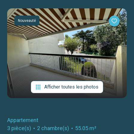
notre
agence
Nouveauté
contact
Afficher toutes les photos
Appartement
3 pièce(s)
2 chambre(s)
55.05 m²