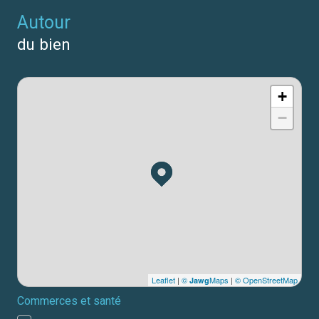
autour
du bien
+
−
Leaflet
|
©
Maps
|
© OpenStreetMap
Jawg
Commerces et santé