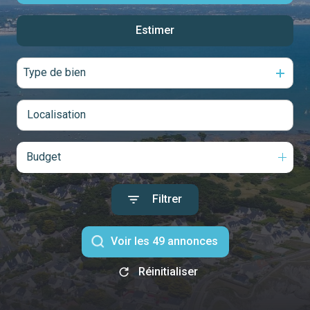
notre
Estimer
De l'ancien
agence
De l'immo pro
Type de bien
contact
Budget
Filtrer
Voir les
49
annonces
Réinitialiser