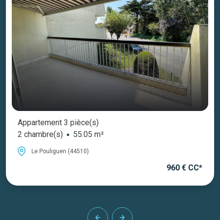
rtement 3 pièce(s)
ambre(s)
55.05 m²
Le Pouliguen (44510)
960 € CC*