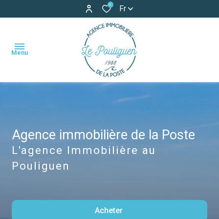
0
Fr
Menu
accueil
ventes
Agence immobilière de la Poste
maisons
maisons
locations
L'agence Immobilière au
appartements
appartements
Pouliguen
locations
terrains
de
vacances
autres
Acheter
estimation