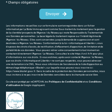
* Champs obligatoires
Envoyer
Les informations recueillies sur ce formulaire sont enregistrées dans un fichier
informatisé par La Boite Immo agissant comme Sous-traitant du traitement pour la gestion
de la clientèle/prospects de l'Agence / du Réseau qui reste Responsable du Traitement de
vos Données personnelles. La base légale du traitement repose sur l'intérêt légitime de
l'Agence / du Réseau. Elles sont conservées jusqu'à demande de suppression et sont
destinées à l'Agence / au Réseau. Conformément à la loi « informatique et libertés », vous
disposez des droits d’accès, de rectification, d’effacement, d’opposition, de limitation et de
portabilité de vos données. Vous pouvez retirer votre consentement à tout moment en
contactant directement l’Agence / Le Réseau. Consultez le site
https://cnil.fr/fr
pour plus
d’informations sur vos droits. Si vous estimez, après avoir contacté l'Agence / le Réseau,
que vos droits « Informatique et Libertés » ne sont pas respectés, vous pouvez adresser
une réclamation à la CNIL. Nous vous informons de l’existence de la liste d'opposition au
démarchage téléphonique « Bloctel », sur laquelle vous pouvez vous inscrire ici :
https://www.bloctel.gouv.fr
. Dans le cadre de la protection des Données personnelles, nous
vous invitons à ne pas inscrire de Données sensibles dans le champ de saisie libre.
Ce site est protégé par reCAPTCHA, les
Politiques de Confidentialité
et es
Conditions
d'utilisation
de Google s'appliquent.