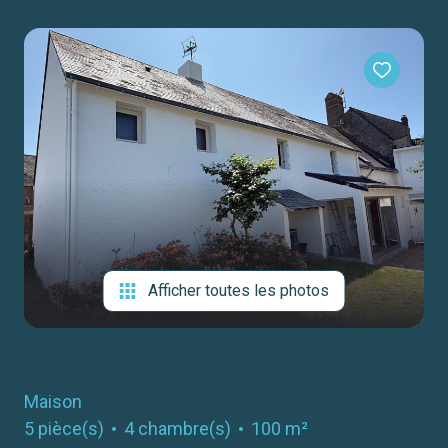
notre
agence
contact
Afficher toutes les photos
Maison
5 pièce(s)
4 chambre(s)
100 m²