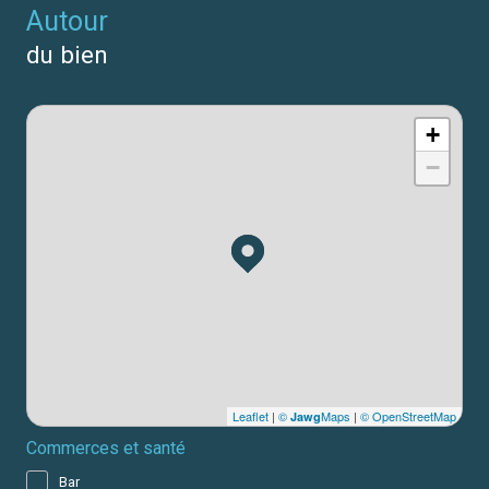
autour
du bien
+
−
Leaflet
|
©
Maps
|
© OpenStreetMap
Jawg
Commerces et santé
Bar