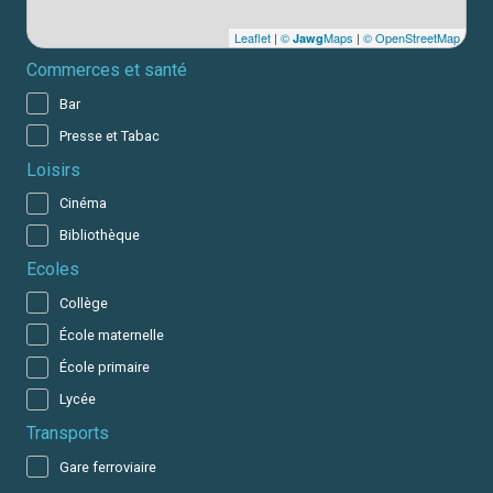
Leaflet
|
©
Maps
|
© OpenStreetMap
Jawg
Commerces et santé
Bar
Presse et Tabac
Loisirs
Cinéma
Bibliothèque
Ecoles
Collège
École maternelle
École primaire
Lycée
Transports
Gare ferroviaire