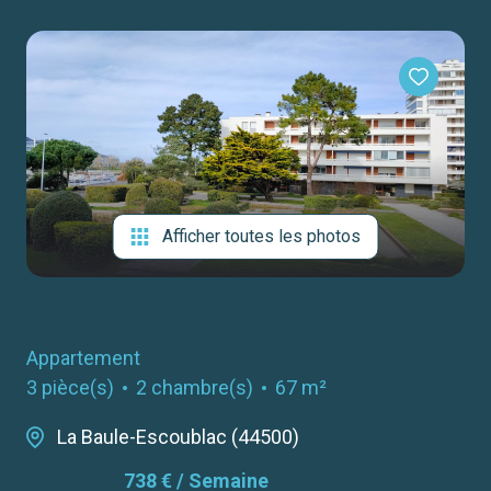
notre
agence
contact
Afficher toutes les photos
Appartement
3 pièce(s)
2 chambre(s)
67 m²
La Baule-Escoublac (44500)
à partir de
738 € / Semaine