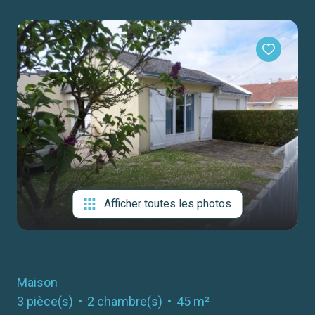
notre
agence
contact
Afficher toutes les photos
Maison
3 pièce(s)
2 chambre(s)
45 m²