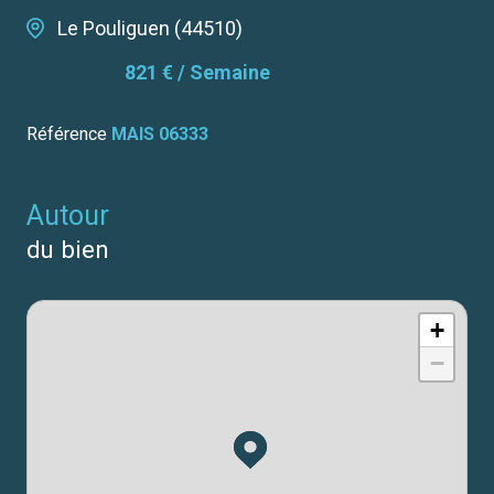
Le Pouliguen (44510)
à partir de
821 € / Semaine
Référence
MAIS 06333
autour
du bien
+
−